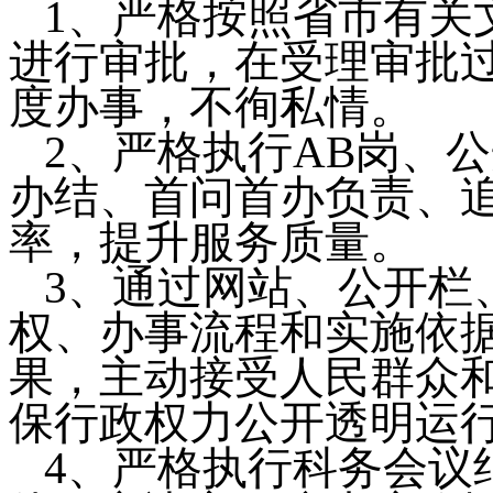
1
、严格按照省市有关
进行审批，在受理审批
度办事，不徇私情。
2
、严格执行
AB
岗、公
办结、首问首办负责、
率，提升服务质量。
3
、通过网站、公开栏
权、办事流程和实施依
果，主动接受人民群众
保行政权力公开透明运
4
、严格执行科务会议