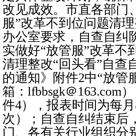
改见成效。市直各部门
服
”
改革不到位问题清理
办公室要求，自查自纠
实做好
“
放管服
”
改革不
清理整改
“
回头看
”
自查
的通知》附件
2
中
“
放管
箱：
lfbbsgk
＠
163.com
）
件
4
），报表时间为每月
次）；自查自纠结束后
门、各有关行业组织分