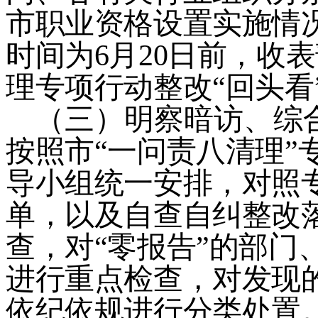
市职业资格设置实施情
时间为
6
月
20
日前，收表
理专项行动整改
“
回头看
（三）
明察暗访、综
按照市
“
一问责八清理
”
导小组统一安排，对照
单，以及自查自纠整改
查，对
“
零报告
”
的部门
进行重点检查，对发现
依纪依规进行分类处置