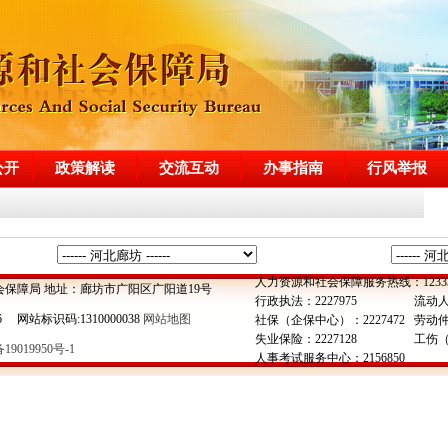
公开
政策解读
交流互动
办事指南
行风举报
人力资源和社会保障服务热线：1233
会保障局 地址：廊坊市广阳区广阳道19号
行政执法：2227975
流动人
6 网站标识码:1310000038
网站地图
社保（企保中心）：2227472
劳动仲裁
失业保险：2227128
工伤（
19019950号-1
人事考试服务中心：2156850