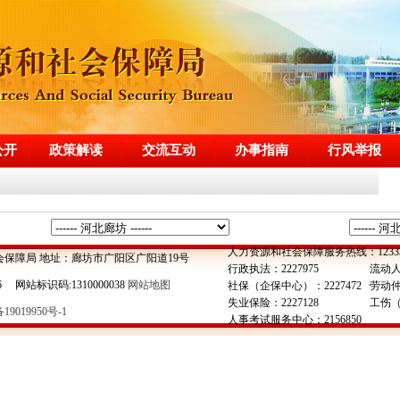
公开
政策解读
交流互动
办事指南
行风举报
人力资源和社会保障服务热线：1233
会保障局 地址：廊坊市广阳区广阳道19号
行政执法：2227975
流动人
6 网站标识码:1310000038
网站地图
社保（企保中心）：2227472
劳动仲裁
失业保险：2227128
工伤（
19019950号-1
人事考试服务中心：2156850