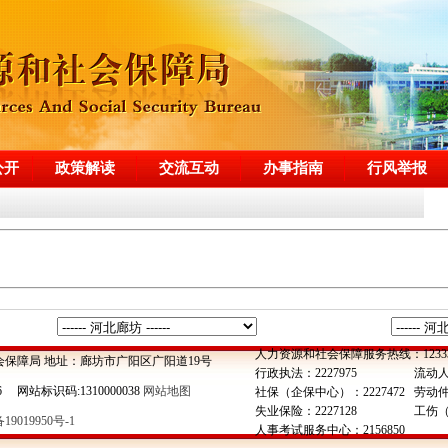
公开
政策解读
交流互动
办事指南
行风举报
人力资源和社会保障服务热线：1233
会保障局 地址：廊坊市广阳区广阳道19号
行政执法：2227975
流动人
6 网站标识码:1310000038
网站地图
社保（企保中心）：2227472
劳动仲裁
失业保险：2227128
工伤（
19019950号-1
人事考试服务中心：2156850