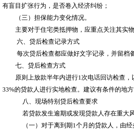
有盲目扩张行为，是否卷入经济纠纷
；
（三）担保能力变化情况。
主要
对于住宅类抵押物，应重点关注其实
六、贷后检查记录方式
每次贷后检查都应做好文字记录，并留档
七、
贷后检查
方式
原则上放款半年内进行
1次
电话回访
检查，
33%的贷款人进行
实地检查。建议有条件的地方
八、
现场特别贷后检查
要求
若贷款发生逾期或发现贷款人存在重大
（一）对于离到期
1个月的贷款人，由
经